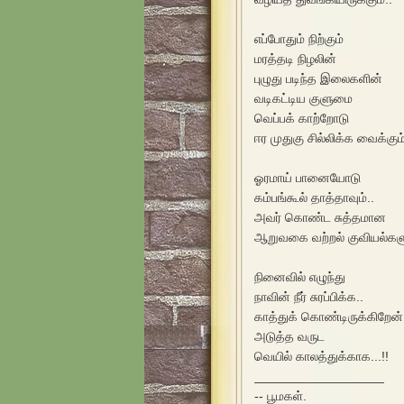
எப்போதும் நிற்கும்
மரத்தடி நிழலின்
புழுது படிந்த இலைகளின்
வடிகட்டிய குளுமை
வெப்பக் காற்றோடு
ஈர முதுகு சில்லிக்க வைக்கும்
ஓரமாய் பானையோடு
கம்பங்கூல் தாத்தாவும்..
அவர் கொண்ட சுத்தமான
ஆறுவகை வற்றல் குவியல்களு
நினைவில் எழுந்து
நாவின் நீர் சுரப்பிக்க..
காத்துக் கொண்டிருக்கிறேன்
அடுத்த வருட
வெயில் காலத்துக்காக...!!
__________________
-- பூமகள்.