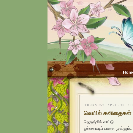
Hom
THURSDAY, APRIL 30, 20
வெயில் கவிதைகள் 
நெருஞ்சிக் காட்டு
ஒற்றையடிப் பாதை முள்ளும்..