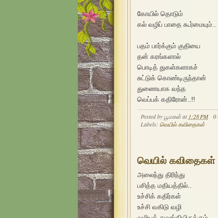
கோயில் தொடும்
கல் வழிப் பாதை கூர்மையும்..
பதம் பார்க்கும் குதியை
தன் கரங்களால்
பொடித் துகள்களாகச்
சுட்டுக் கொண்டிருந்தான்
துணையாக வந்த
வெப்பக் கதிரோன்..!!
Posted by
பூமகள்
at
1:28 PM
0
Labels:
வெயில் கவிதைகள்
வெயில் கவிதைகள் 
அலைந்து திரிந்து
பசித்த மதியத்தில்..
உச்சிக் கதிர்கள்
உச்சி வகிடு வழி
வழியத் துவங்கியிருக்கும்..