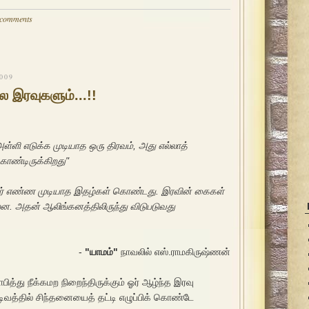
 comments
009
ல இரவுகளும்...!!
ள்ளி எடுக்க முடியாத ஒரு திரவம், அது எல்லாத்
ொண்டிருக்கிறது"
் எண்ண முடியாத இதழ்கள் கொண்டது. இரவின் கைகள்
. அதன் ஆலிங்கனத்திலிருந்து விடுபடுவது
-
"யாமம்"
நாவலில் எஸ்.ராமகிருஷ்ணன்
யாபித்து நீக்கமற நிறைந்திருக்கும் ஓர் ஆழ்ந்த இரவு
ிவத்தில் சிந்தனையைத் தட்டி எழுப்பிக் கொண்டே