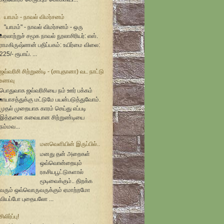
யாமம் - நாவல் விமர்சனம்
"யாமம்" - நாவல் விமர்சனம் - ஒரு
வரலாற்றுச் சமூக நாவல் நூலாசிரியர்: எஸ்.
ராமகிருஷ்ணன் பதிப்பகம்: உயிர்மை விலை:
225/- ரூபாய். ...
ஜவ்வரிசி சிற்றுண்டி - (சாபுதானா) வட நாட்டு
உணவு
பொதுவாக ஜவ்வரிசியை நம் ஊர் பக்கம்
பாயாசத்துக்கு மட்டுமே பயன்படுத்துவோம்.
முதல் முறையாக காரம் செய்து எப்படி
இத்தனை சுவையான சிற்றுண்டியை
நம்மவ...
மனவெளியின் இருப்பில்..
மனது தன் அறைகள்
ஒவ்வொன்றையும்
ரகசியபூட்டுகளால்
மூடிவைக்கும்.. திறக்க
வரும் ஒவ்வொருவருக்கும் ஏமாற்றமோ
வியப்போ புதையலோ ...
சிலிர்ப்பு!