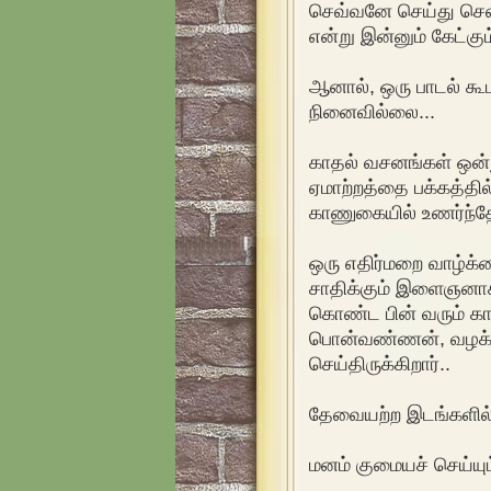
செவ்வனே செய்து சென்றி
என்று இன்னும் கேட்கு
ஆனால், ஒரு பாடல் கூட
நினைவில்லை...
காதல் வசனங்கள் ஒன்ற
ஏமாற்றத்தை பக்கத்தில
காணுகையில் உணர்ந்தே
ஒரு எதிர்மறை வாழ்க்
சாதிக்கும் இளைஞனாக 
கொண்ட பின் வரும் காட
பொன்வண்ணன், வழக்கம
செய்திருக்கிறார்..
தேவையற்ற இடங்களில்
மனம் குமையச் செய்யும