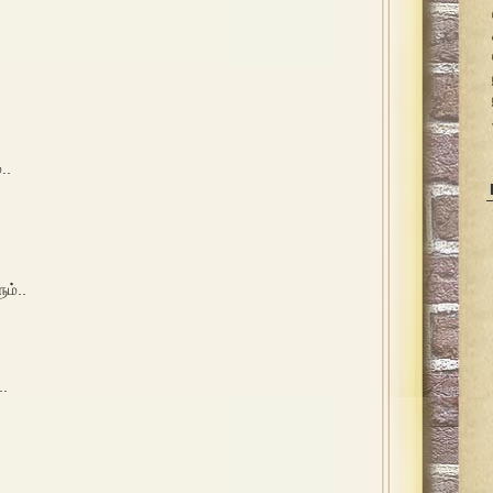
..
ம்..
..