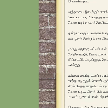
இருக்கின்றன..
அத்தகைய இரவுக்கும் எனக்க
மொட்டை மாடி
("வெற்றுத் தள
கொண்டிருந்த வான்வெளியும்
ஒன்றாம் வகுப்பு படிக்கும் 
என் முதல் வெற்றுத் தள அறி
மூன்று அடுக்கு வீட்டின் மேல்
மேற்கொண்டு, நின்று முதன்
விடுகையில் அருகிருந்த தென்
செய்தது..
என்னை கைபிடி சுவரற்ற தளத்த
காற்று அடித்துக் கொண்டிரு
விரல் பிடித்த காதலியிடம் ஏற
கொண்டது... அதன் பின் எனக
மரணக் குகை போலவே தோன்ற
இரவுகளும் அது கொண்ட ரகச