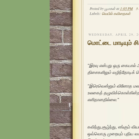
Posted by
பூமகள்
at
1:05 PM
3
Labels:
வெயில் கவிதைகள்
WEDNESDAY, APRIL 29, 2
மொட்டை மாடியும் சி
"இரவு என்பது ஒரு கையால் அ
திசைகளிலும் வழிந்தோடிக் க
"இரெவென்னும் வினோத மலர
உலகைத் தழுவிக்கொள்கின்றன
எளிதானதில்லை."
கவிந்து,சூழ்ந்து, எங்கும் வி
ஒவ்வொரு முறையும் புதிய வட