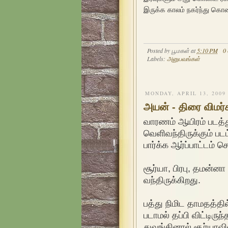
இருக்க காலம் நகர்ந்து கொண
Posted by
பூமகள்
at
5:10 PM
0
Labels:
அனுபவங்கள்
MONDAY, APRIL 13, 2009
அயன் - திரை விமர்
வாரணம் ஆயிரம் படத்து
வெளிவந்திருக்கும் படம
பார்க்க ஆர்ப்பாட்டம் ச
சூர்யா, பிரபு, தமன்னா
வந்திருக்கிறது.
பத்து நிமிட தாமதத்தி
படாமல் தப்பி விட்டிரு
துவங்கினால் சூர்யாவி