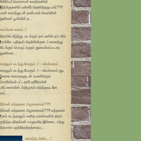
சிலிர்ப்பு! வெம்மைச் சுவடுகளின்
இடுக்குகளில் பன்னீர் தெளித்தது யார்??!!
மண் வாசத்துடன் நண்பகல் வெயிலின்
துளிகள் பூமியின் த...
காய்ச்சல் காலம்..!
நோயில் வீழ்ந்து கடக்கும் நாட்களில் நம் வீடு
நமக்கே புதிதாய் தெரிகின்றன..! கலைந்து
கிடக்கும் பொருட்களும் துவைக்கப்படாத
துணிகள...
காதலும் கடந்து போகும்..! -- விமர்சனம்
காதலும் கடந்து போகும்..! -- விமர்சனம் ஐடி
வேலை கனவுகளுடன் பயணிக்கும்
பொறியியல் பட்டதாரி ஹீரோயின்
மடோனாவின் அறிமுகம் எடுத்தவுடனே
காட்...
நீங்கள் எத்தனை அழகானவர்??!!
நீங்கள் எத்தனை அழகானவர்??!! எத்தனை
யுகம் கடந்தாலும் மனித மனங்களில் நிறம்
குறித்த புரிதல்கள் மாறுவதே இல்லை.. சற்று
நிறமான புறத்தோற்றத்தையு...
கரைந்த அன்பு…!