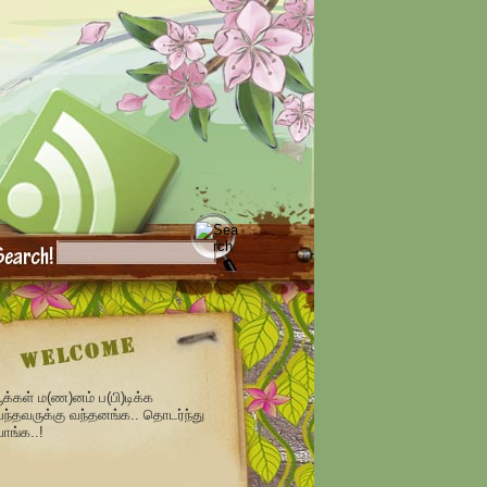
ூக்கள் ம(ண)னம் ப(பி)டிக்க
ந்தவருக்கு வந்தனங்க.. தொடர்ந்து
ாங்க..!