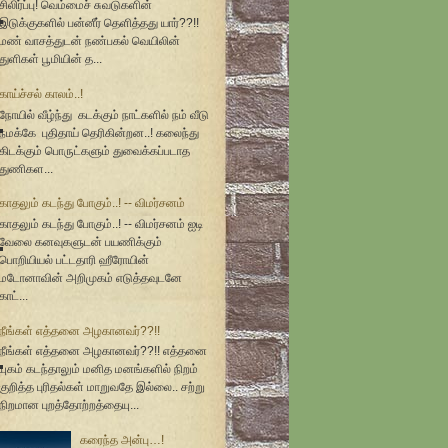
சிலிர்ப்பு! வெம்மைச் சுவடுகளின்
இடுக்குகளில் பன்னீர் தெளித்தது யார்??!!
மண் வாசத்துடன் நண்பகல் வெயிலின்
துளிகள் பூமியின் த...
காய்ச்சல் காலம்..!
நோயில் வீழ்ந்து கடக்கும் நாட்களில் நம் வீடு
நமக்கே புதிதாய் தெரிகின்றன..! கலைந்து
கிடக்கும் பொருட்களும் துவைக்கப்படாத
துணிகள...
காதலும் கடந்து போகும்..! -- விமர்சனம்
காதலும் கடந்து போகும்..! -- விமர்சனம் ஐடி
வேலை கனவுகளுடன் பயணிக்கும்
பொறியியல் பட்டதாரி ஹீரோயின்
மடோனாவின் அறிமுகம் எடுத்தவுடனே
காட்...
நீங்கள் எத்தனை அழகானவர்??!!
நீங்கள் எத்தனை அழகானவர்??!! எத்தனை
யுகம் கடந்தாலும் மனித மனங்களில் நிறம்
குறித்த புரிதல்கள் மாறுவதே இல்லை.. சற்று
நிறமான புறத்தோற்றத்தையு...
கரைந்த அன்பு…!