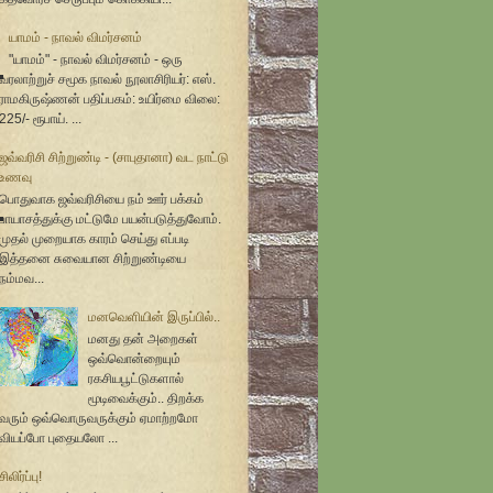
யாமம் - நாவல் விமர்சனம்
"யாமம்" - நாவல் விமர்சனம் - ஒரு
வரலாற்றுச் சமூக நாவல் நூலாசிரியர்: எஸ்.
ராமகிருஷ்ணன் பதிப்பகம்: உயிர்மை விலை:
225/- ரூபாய். ...
ஜவ்வரிசி சிற்றுண்டி - (சாபுதானா) வட நாட்டு
உணவு
பொதுவாக ஜவ்வரிசியை நம் ஊர் பக்கம்
பாயாசத்துக்கு மட்டுமே பயன்படுத்துவோம்.
முதல் முறையாக காரம் செய்து எப்படி
இத்தனை சுவையான சிற்றுண்டியை
நம்மவ...
மனவெளியின் இருப்பில்..
மனது தன் அறைகள்
ஒவ்வொன்றையும்
ரகசியபூட்டுகளால்
மூடிவைக்கும்.. திறக்க
வரும் ஒவ்வொருவருக்கும் ஏமாற்றமோ
வியப்போ புதையலோ ...
சிலிர்ப்பு!