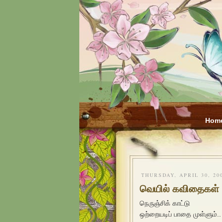
Hom
THURSDAY, APRIL 30, 20
வெயில் கவிதைகள் 
நெருஞ்சிக் காட்டு
ஒற்றையடிப் பாதை முள்ளும்..