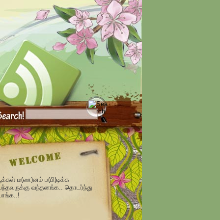
ூக்கள் ம(ண)னம் ப(பி)டிக்க
ந்தவருக்கு வந்தனங்க.. தொடர்ந்து
ாங்க..!