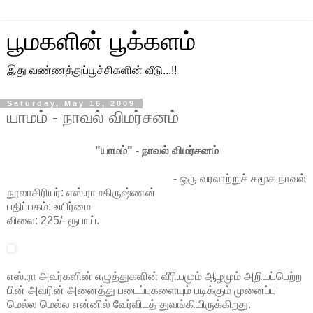
பூமகளின் பூக்களம்
இது வண்ணத்துப்பூச்சிகளின் வீடு...!!
Saturday, May 16, 2009
யாமம் - நாவல் விமர்சனம்
"யாமம்" - நாவல் விமர்சனம்
-
ஒரு
வரலாற்றுச் சமூக நாவல்
நூலாசிரியர்: எஸ்.
ராமகிருஷ்ணன்
பதிப்பகம்: உயிர்மை
விலை: 225/- ரூபாய்.
எஸ்.ரா அவர்களின் எழுத்துகளின் வீரியமும் ஆழமும் அறியப்பெற்ற
பின் அவரின் அனைத்து படைப்புகளையும் படிக்கும் முனைப்பு
மெல்ல மெல்ல என்னில் வேர்விடத் துவங்கியிருக்கிறது.