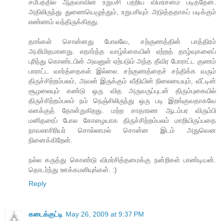
சமீபத்தில் ஆதவாவின் உறுபசி பற்றிய விமர்சனம் படித்தேன்.
அதிலிருந்து துணையெழுத்தும், உறுபசியும் அடுத்ததாகப் படிக்கும்
எண்ணம் வந்திருக்கிறது.
தாங்கள் சொன்னது போலவே, சற்குணத்தின் பாத்திரம்
அபரிமிதமானது. எதார்த்த வாழ்க்கையின் ஏற்றத் தாழ்வுகளைப்
புரிந்து கொண்டபின் அவனுள் ஏற்படும் அந்த தீவிர போராட்ட குணம்
பாராட்ட வார்த்தைகள் இல்லை. சற்குணத்தைச் சந்திக்க வரும்
திருச்சிற்றம்பலம், அவன் இருக்கும் வீதியின் நிலையையும், வீட்டின்
சூழலையும் கண்டு ஒரு வித அருவருப்புடன் திரும்புகையில்
திருச்சிற்றம்பலம் நம் நெஞ்சிலிருந்து ஒரு படி இறங்குவதாகவே
எனக்குத் தோன்றுகிறது. மற்ற சாதாரண ஆடம்பர விரும்பி
மனிதரைப் போல கோழையாக திருச்சிற்றம்பலம் மாறியிருப்பதை
நாவலாசிரியர் சொல்லாமல் சொன்ன இடம் அதுவென
நினைக்கிறேன்.
நல்ல கருத்து கொண்டு விமர்சித்தமைக்கு நன்றிகள் பாண்டியன்.
தொடர்ந்து ஊக்கமளியுங்கள். :)
Reply
கடைக்குட்டி
May 26, 2009 at 9:37 PM