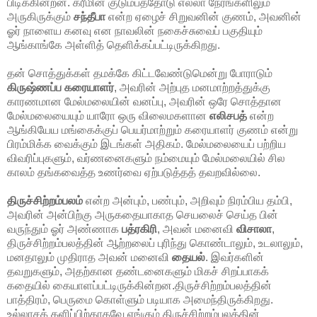
பிடிக்கின்றன. கரீமின் குடும்பத்தோடு எல்லா நேரங்களிலும்
அருகிருக்கும்
சந்தீபா
என்ற ஏழைச் சிறுவனின் குணம், அவனின்
ஓர் நாளைய கனவு என நாவலின் நகைச்சுவைப் பகுதியும்
ஆங்காங்கே அள்ளித் தெளிக்கப்பட்டிருக்கிறது.
தன் சொத்துக்கள் தமக்கே கிட்டவேண்டுமென்று போராடும்
கிருஷ்ணப்ப கரையாளர்
, அவரின் அற்புத மனமாற்றத்துக்கு
காரணமான மேல்மலையின் வனப்பு, அவரின் ஒரே சொத்தான
மேல்மலையையும் யாரோ ஒரு விலைமகளான
எலிசபத்
என்ற
ஆங்கியேய மங்கைக்குப் பெயர்மாற்றும் கரையாளர் குணம் என்று
பிரம்மிக்க வைக்கும் இடங்கள் அதிகம். மேல்மலையைப் பற்றிய
விவரிப்புகளும், வர்ணனைகளும் நம்மையும் மேல்மலையில் சில
காலம் தங்கவைத்த உணர்வை ஏற்படுத்தத் தவறவில்லை.
திருச்சிற்றம்பலம்
என்ற அன்பும், பண்பும், அறிவும் நிரம்பிய தம்பி,
அவரின் அன்பிற்கு அருகதையாகாத செயலைச் செய்த பின்
வருந்தும் ஓர் அண்ணாக
பத்ரகிரி
, அவன் மனைவி
விசாலா
,
திருச்சிற்றம்பலத்தின் ஆற்றலைப் புரிந்து கொண்டாலும், உடலாலும்,
மனதாலும் முதிராத அவன் மனைவி
தையல்
. இவர்களின்
தவறுகளும், அதற்கான தண்டனைகளும் மிகச் சிறப்பாகக்
கதையில் கையாளப்பட்டிருக்கின்றன.திருச்சிற்றம்பலத்தின்
பாத்திரம், பெருமை கொள்ளும் படியாக அமைந்திருக்கிறது.
உல்லாசக் களிப்பிற்காகவே ஏங்கும் திருச்சிற்றம்பலத்தின்