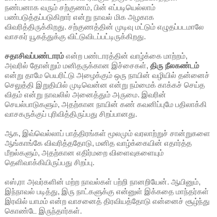
நண்பனாக வரும் சற்குணம், பின் எப்படியெல்லாம்
பண்படுத்தப்படுகிறார் என்று நாவல் மிக அழகாக
விவரித்திருக்கிறது. சற்குணத்தின் முடிவு மட்டும் எழுதப்படமாலே
வாசகர் யூகத்துக்கு விட்டுவிடப்பட்டிருக்கிறது.
சதாசிவப்பண்டாரம்
என்ற பண்டாரத்தின் வாழ்க்கை மாற்றம்,
அவரில் தோன்றும் மனிதருக்கான இச்சைகள்,
திரு நீலகண்டம்
என்று தாமே பெயரிட்டு அழைக்கும் ஒரு நாயின் வழியில் தன்னைச்
செலுத்தி இறுதியில் முடிவென்ன என்று நம்மைக் காக்கச் செய்த
விதம் என்று நாவலில் அனைத்தும் அருமை. இவரின்
செயல்பாடுகளும், அதற்கான நாயின் கண் கவனிப்புமே பதிலாக்கி
வாசகருக்குப் புரிவித்திருப்பது சிறப்பானது.
ஆக, இவ்வெல்லாப் பாத்திரங்கள் மூலமும் வரலாற்றுச் சான்றுகளை
ஆங்காங்கே விவரித்ததோடு, மனித வாழ்க்கையின் எதார்த்த
மீறல்களும், அதற்கான எதிர்மறை விளைவுகளையும்
தெளிவாக்கியிருப்பது சிறப்பு.
எஸ்,ரா அவர்களின் மற்ற நாவல்கள் பற்றி நானறியேன். ஆயினும்,
இந்நாவல் படித்து, இரு நாட்களுக்கு என்னுள் இக்கதை மாந்தர்கள்
இரவில் யாமம் என்ற வாசனைத் திரவியத்தோடு என்னைச் சூழ்ந்து
கொண்டே இருந்தார்கள்.