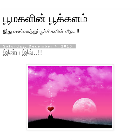
பூமகளின் பூக்களம்
இது வண்ணத்துப்பூச்சிகளின் வீடு...!!
Saturday, December 4, 2010
இன்ப இல்..!!