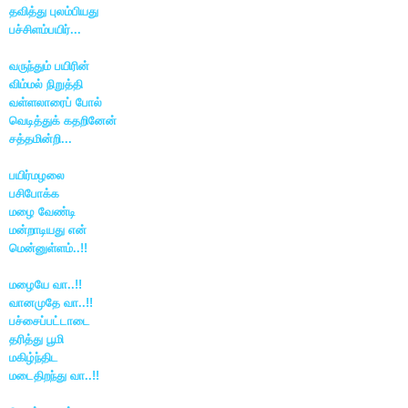
தவித்து புலம்பியது
பச்சிளம்பயிர்...
வருந்தும் பயிரின்
விம்மல் நிறுத்தி
வள்ளலாரைப் போல்
வெடித்துக் கதறினேன்
சத்தமின்றி...
பயிர்மழலை
பசிபோக்க
மழை வேண்டி
மன்றாடியது என்
மென்னுள்ளம்..!!
மழையே வா..!!
வானமுதே வா..!!
பச்சைப்பட்டாடை
தரித்து பூமி
மகிழ்ந்திட
மடைதிறந்து வா..!!