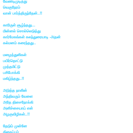
வேண்டிமுடித்து
வெகுநேரம்
வான் பார்த்திருந்தேன்..!!
காரிருள் சூழ்ந்தது...
மின்னல் சொல்லெடுத்து
கார்மேகங்கள் கலந்துரையாடி -அதன்
கல்மனம் கரைந்தது..
மழைத்துளிகள்
பயிர்தொட்டு
முத்தமிட்டு
பசிபோக்கி
மகிழ்ந்தது..!!
அடுத்த நாளின்
அந்திவரும் வேளை
அதே திசைநோக்கி
அனிச்சையாய் என்
அழகுவிழிகள்..!!
தேடும் முன்னே
திகைப்பும்