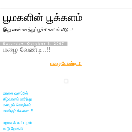
பூமகளின் பூக்களம்
இது வண்ணத்துப்பூச்சிகளின் வீடு...!!
Saturday, October 6, 2007
மழை வேண்டி..!!
மழை வேண்டி..!!
மாலை வனப்பில்
கீழ்வானம் பார்த்து
மனமும் கொஞ்சம்
மயங்கும் வேளை..!!
பறவைக் கூட்டமும்
கூடு நோக்கி