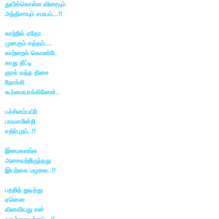
துயில்கொள்ள விரையும்
அந்திசாயும் சமயம்...!!
காற்றில் ஏதோ
முனகும் சத்தம்....
காற்றைக் கொண்டே
காது தீட்டி
குரல் வந்த திசை
நோக்கி
கூர்மையாக்கினேன்..
பச்சிளம்பயிர்
பரவசமின்றி
எதிர்புறம்..!!
இமைகலங்க
அசைவற்றிருந்தது
இயற்கை மழலை..!!
பதறித் துடித்து
ஏனென
வினவியது என்