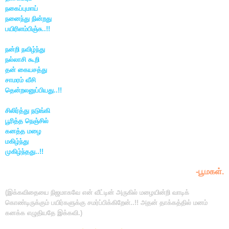
நகைப்புமாய்
நனைந்து நின்றது
பயிரிளம்பிஞ்சு..!!
நன்றி நவிழ்ந்து
நல்லாசி கூறி
தன் கையசத்து
சாமரம் வீசி
தென்றலனுப்பியது..!!
சிலிர்த்து நடுங்கி
பூரித்த நெஞ்சில்
கனத்த மழை
மகிழ்ந்து
முகிழ்ந்தது..!!
-பூமகள்.
(இக்கவிதையை நிஜமாகவே என் வீட்டின் அருகில் மழையின்றி வாடிக்
கொண்டிருக்கும் பயிர்களுக்கு சமர்ப்பிக்கிறேன்..!! அதன் தாக்கத்தில் மனம்
கனக்க எழுதியதே இக்கவி.)