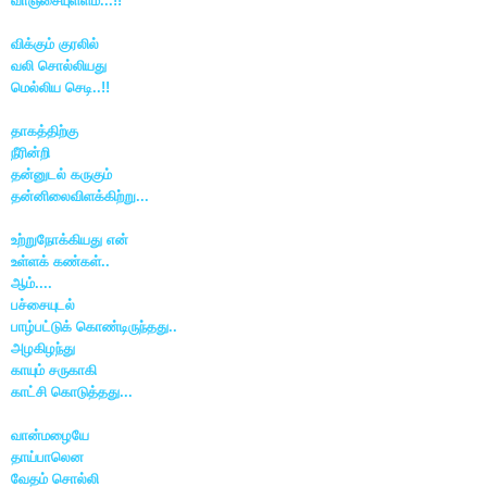
வாஞ்சையுள்ளம்...!!
விக்கும் குரலில்
வலி சொல்லியது
மெல்லிய செடி..!!
தாகத்திற்கு
நீரின்றி
தன்னுடல் கருகும்
தன்னிலைவிளக்கிற்று...
உற்றுநோக்கியது என்
உள்ளக் கண்கள்..
ஆம்....
பச்சையுடல்
பாழ்பட்டுக் கொண்டிருந்தது..
அழகிழந்து
காயும் சருகாகி
காட்சி கொடுத்தது...
வான்மழையே
தாய்பாலென
வேதம் சொல்லி