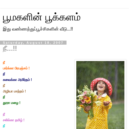
பூமகளின் பூக்களம்
இது வண்ணத்துப்பூச்சிகளின் வீடு...!!
Saturday, August 18, 2007
நீ...!!
நீ
பார்க்கா
பிரபஞ்சம் !
நீ
சுவைக்கா
அமிர்த‌ம் !
நீ
அழியா
மாற்ற‌ம் !
நீ
தூரா
மழை !
நீ
சலிக்கா
தமிழ் !
நீ