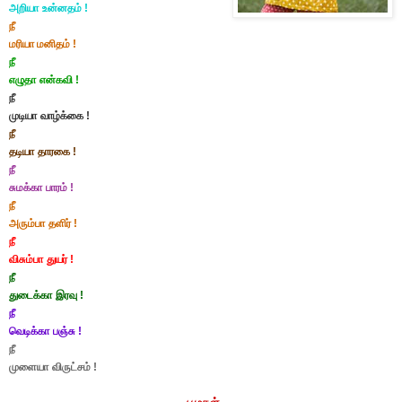
அறியா
உன்னதம் !
நீ
மரியா
மனிதம் !
நீ
எழுதா
என்கவி !
நீ
முடியா
வாழ்க்கை !
நீ
தடியா
தாரகை !
நீ
சுமக்கா
பாரம் !
நீ
அரும்பா
தளிர் !
நீ
விசும்பா
துயர் !
நீ
துடைக்கா
இரவு !
நீ
வெடிக்கா
பஞ்சு !
நீ
முளையா
விருட்சம் !