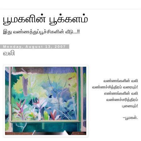
பூமகளின் பூக்களம்
இது வண்ணத்துப்பூச்சிகளின் வீடு...!!
Monday, August 13, 2007
வலி
வண்ணங்களின் வலி
வண்ணச்சித்திரம் வரையும்!
எண்ணங்களின் வலி
வண்ணச்சரித்திரம்
புனையும்!
−பூமகள்.